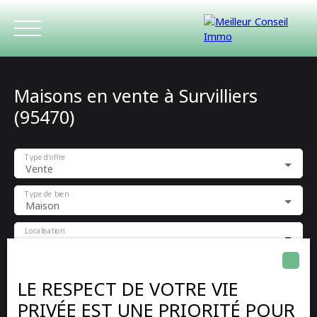
Maisons en vente à Survilliers
(95470)
Type d'offre
Vente
ACCUEIL
ACHETER
LOUER
ESTIMATIO
Type de bien
Maison
Localisation
Survilliers (95470)
Budget max (€)
LE RESPECT DE VOTRE VIE
PRIVÉE EST UNE PRIORITÉ POUR
Surface min (m²)