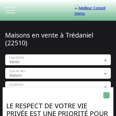
Maisons en vente à Trédaniel
(22510)
Type d'offre
Vente
ACCUEIL
ACHETER
LOUER
ESTIMATIO
Type de bien
Maison
Localisation
Trédaniel (22510)
Budget max (€)
LE RESPECT DE VOTRE VIE
PRIVÉE EST UNE PRIORITÉ POUR
Surface min (m²)