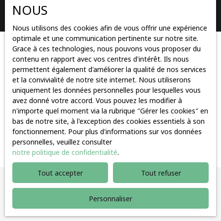
NOUS
Rechercher
Nous utilisons des cookies afin de vous offrir une expérience
optimale et une communication pertinente sur notre site.
Grace à ces technologies, nous pouvons vous proposer du
Trier par
Créer une alerte
contenu en rapport avec vos centres d'intérêt. Ils nous
Pertinence
permettent également d'améliorer la qualité de nos services
et la convivialité de notre site internet. Nous utiliserons
uniquement les données personnelles pour lesquelles vous
avez donné votre accord. Vous pouvez les modifier à
n'importe quel moment via la rubrique ″Gérer les cookies″ en
bas de notre site, à l'exception des cookies essentiels à son
fonctionnement. Pour plus d'informations sur vos données
Aucun résultat
personnelles, veuillez consulter
notre politique de confidentialité
.
Tout accepter
Tout refuser
Vous ne trouvez pas
Personnaliser
la propriété de vos rêves ?