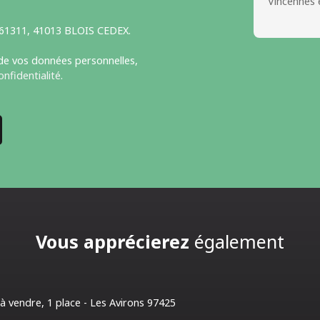
Vincennes 
S 61311, 41013 BLOIS CEDEX.
 de vos données personnelles,
onfidentialité
.
Vous apprécierez
également