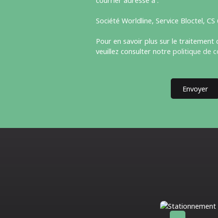
courrier adressé à :
Société Worldline, Service Bloctel, C
Pour en savoir plus sur le traitement
veuillez consulter notre
politique de c
Envoyer