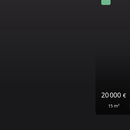
20 000
€
15
m²
Les Avirons 97425