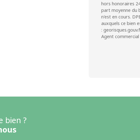
hors honoraires 24
part moyenne du b
n'est en cours. DP
auxquels ce bien e
: georisques.gouv.f
Agent commercial 
e bien ?
nous