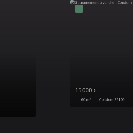
15 000
€
60
m²
Condom 32100