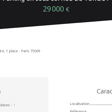
29 000
€
e, 1 place - Paris 75009
n
Carac
Localisation
places
:
1
Référence