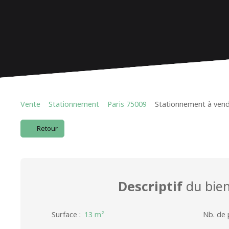
Vente
Stationnement
Paris 75009
Stationnement à vendr
Retour
Descriptif
du bie
Surface
:
13
m²
Nb. de 