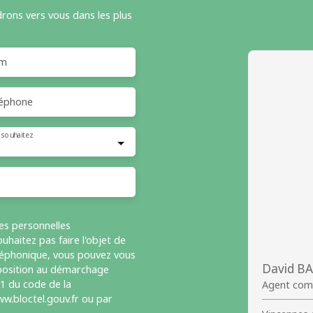
drons vers vous dans les plus
m
éphone
 souhaitez
es personnelles
haitez pas faire l'objet de
léphonique, vous pouvez vous
David B
opposition au démarchage
-1 du code de la
Agent com
w.bloctel.gouv.fr ou par