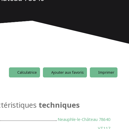
Calculatrice
Ajouter aux favoris
Imprimer
téristiques
techniques
Neauphle-le-Château 78640
VT117