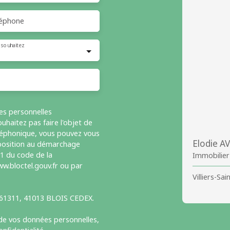
éphone
 souhaitez
es personnelles
haitez pas faire l'objet de
léphonique, vous pouvez vous
Elodie A
opposition au démarchage
-1 du code de la
Immobilier
w.bloctel.gouv.fr ou par
Villiers-Sa
S 61311, 41013 BLOIS CEDEX.
 de vos données personnelles,