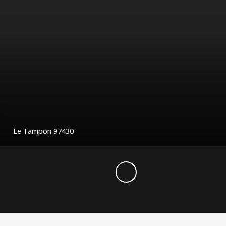
€
ca
Ploufragan 22440