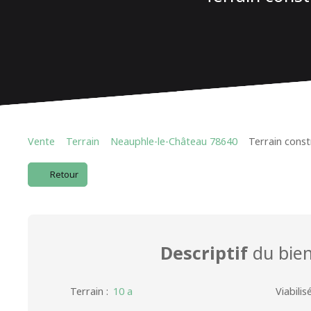
Vente
Terrain
Neauphle-le-Château 78640
Terrain const
Retour
Descriptif
du bie
Terrain
:
10 a
Viabilis