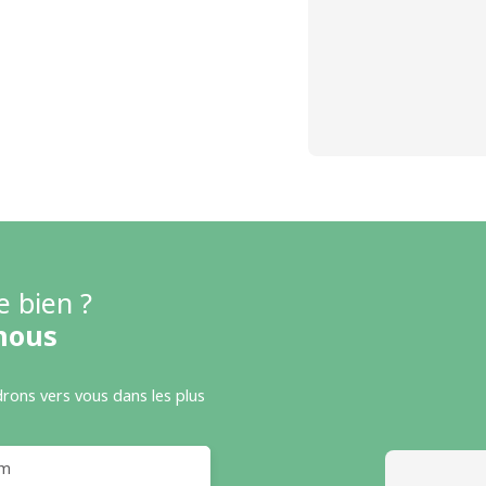
e bien ?
nous
drons vers vous dans les plus
m