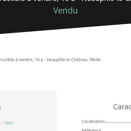
Vendu
ructible à vendre, 10 a - Neauphle-le-Château 78640
n
Carac
Localisation
é
:
Non
Référence