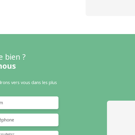
e bien ?
nous
drons vers vous dans les plus
m
éphone
 souhaitez