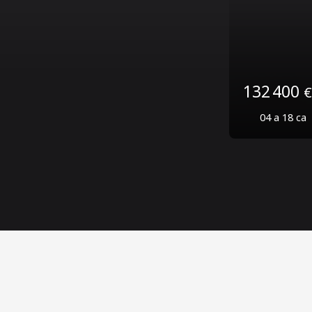
80 750
€
04 a 45 ca