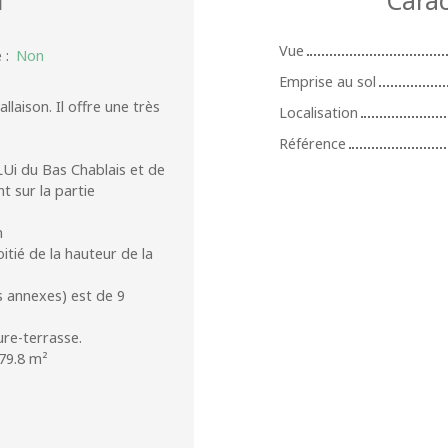
Vue
é
:
Non
Emprise au sol
llaison. Il offre une très
Localisation
Référence
LUi du Bas Chablais et de
t sur la partie
m
itié de la hauteur de la
s annexes) est de 9
re-terrasse.
 79.8 m²