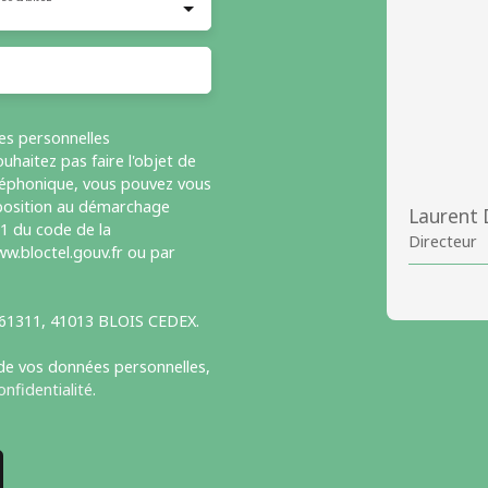
es personnelles
haitez pas faire l'objet de
léphonique, vous pouvez vous
opposition au démarchage
Laurent
-1 du code de la
Directeur
w.bloctel.gouv.fr ou par
S 61311, 41013 BLOIS CEDEX.
 de vos données personnelles,
onfidentialité
.