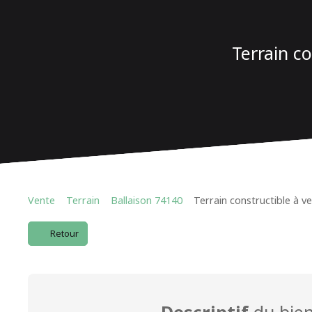
Terrain c
Vente
Terrain
Ballaison 74140
Terrain constructible à ve
Retour
Descriptif
du bie