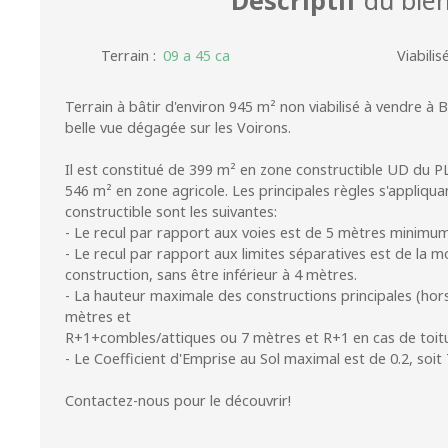
Terrain
:
09 a 45 ca
Viabilis
Terrain à bâtir d'environ 945 m² non viabilisé à vendre à Ba
belle vue dégagée sur les Voirons.
Il est constitué de 399 m² en zone constructible UD du P
546 m² en zone agricole. Les principales règles s'appliquan
constructible sont les suivantes:
- Le recul par rapport aux voies est de 5 mètres minimu
- Le recul par rapport aux limites séparatives est de la mo
construction, sans être inférieur à 4 mètres.
- La hauteur maximale des constructions principales (hor
mètres et
R+1+combles/attiques ou 7 mètres et R+1 en cas de toitu
- Le Coefficient d'Emprise au Sol maximal est de 0.2, soit
Contactez-nous pour le découvrir!