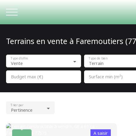
Terrains en vente à Faremoutiers (7
ACCUEIL
Type d'offre
Type de bien
Vente
Terrain
Budget max (€)
Surface min (m²)
Trier par
Pertinence
A saisir