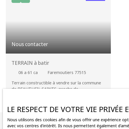
Nous contacter
TERRAIN à batir
06 a 61 ca
Faremoutiers 77515
Terrain constructible à vendre sur la commune
de BEAUTHEIL SAINTS proche de
FAREMOUTIERS, d'une surface de 661m² avec
16m de façade et 41m² de profondeur; arboré.
cloturé sur la moitié, présence d'un puit et d'une
LE RESPECT DE VOTRE VIE PRIVÉE
zone boisée. Etude de sol G01 réalisé et
disponible, ainsi qu'un CU. ppur en savoir plus,
Nous utilisons des cookies afin de vous offrir une expérience o
Vous ne trouv
me contacter au 06 71 31 40 18 Flora
avec vos centres d'intérêt. Ils nous permettent également d'améli