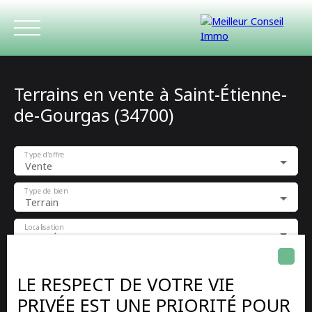
Terrains en vente à Saint-Étienne-
de-Gourgas (34700)
Type d'offre
Vente
ACCUEIL
ACHETER
LOUER
ESTIMATIO
Type de bien
Terrain
Localisation
Saint-Étienne-de-Gourgas (34700)
Budget max (€)
LE RESPECT DE VOTRE VIE
PRIVÉE EST UNE PRIORITÉ POUR
Surface min (m²)