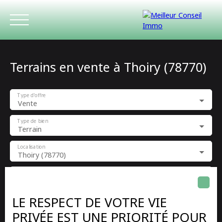
Terrains en vente à Thoiry (78770)
Type d'offre
Vente
Type de bien
Terrain
ACCUEIL
ACHETER
LOUER
ESTIMATIO
Localisation
Thoiry (78770)
Budget max (€)
LE RESPECT DE VOTRE VIE
Surface min (m²)
PRIVÉE EST UNE PRIORITÉ POUR