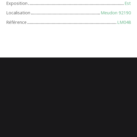
Exposition
Est
Localisation
Meudon 92190
Référence
LM048
+
−