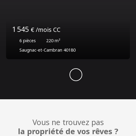
1 545
€ /mois CC
6
pièces
220
m²
Saugnac-et-Cambran 40180
Vous ne trouvez pas
la propriété de vos rêves ?