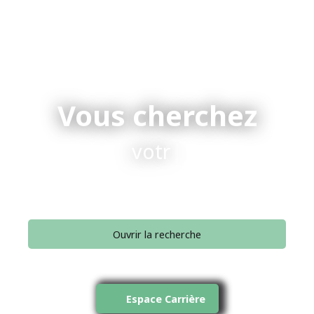
Vous cherchez
votre conseill
|
Ouvrir la recherche
Type d'offre
Vente
Espace Carrière