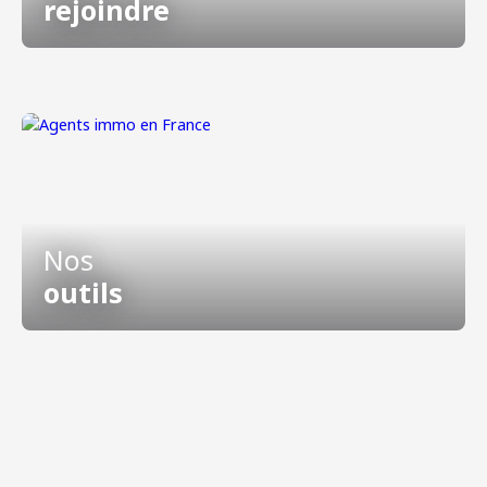
rejoindre
Nos
outils