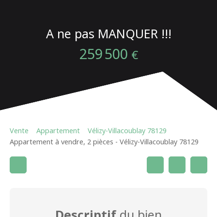
A ne pas MANQUER !!!
259 500
€
Vente
Appartement
Vélizy-Villacoublay 78129
Appartement à vendre, 2 pièces - Vélizy-Villacoublay 78129
Descriptif
du bien