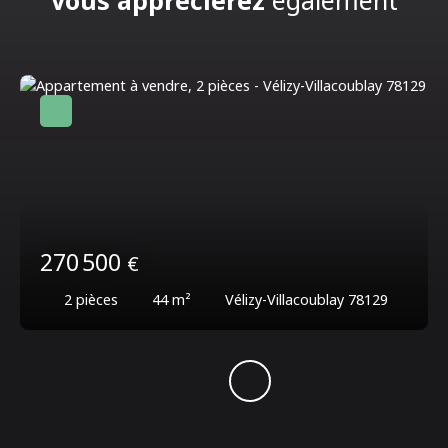
Vous apprécierez
également
270 500
€
2
pièces
44
m²
Vélizy-Villacoublay 78129