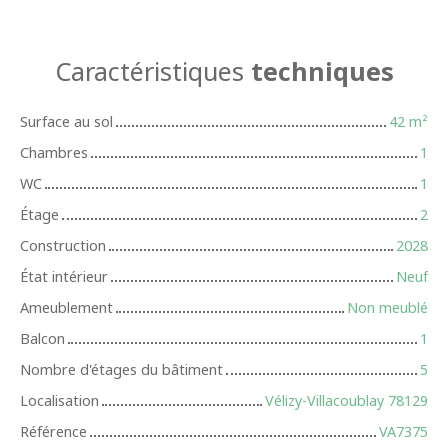
Caractéristiques
techniques
Surface au sol
42
m²
Chambres
1
WC
1
Étage
2
Construction
2028
État intérieur
Neuf
Ameublement
Non meublé
Balcon
1
Nombre d'étages du bâtiment
5
Localisation
Vélizy-Villacoublay 78129
Référence
VA7375