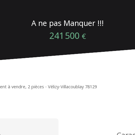
A ne pas Manquer !!!
241 500
€
t à vendre, 2 pièces - Vélizy-Villacoublay 78129
n
Carac