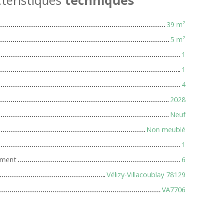
39
m²
5
m²
1
1
4
2028
Neuf
Non meublé
1
iment
6
Vélizy-Villacoublay 78129
VA7706