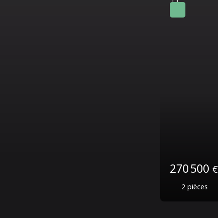
263 50
2
pièces