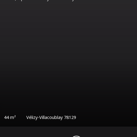
0
€
43
m²
Vélizy-Villacoublay 78129