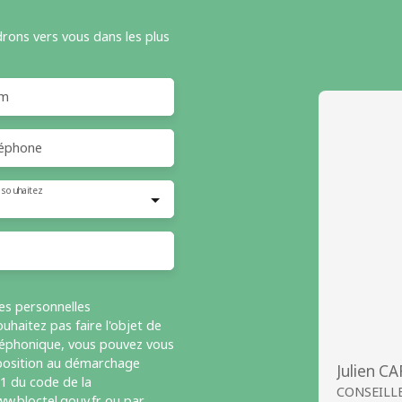
drons vers vous dans les plus
m
éphone
 souhaitez
es personnelles
haitez pas faire l'objet de
léphonique, vous pouvez vous
opposition au démarchage
Julien C
-1 du code de la
CONSEILL
w.bloctel.gouv.fr ou par