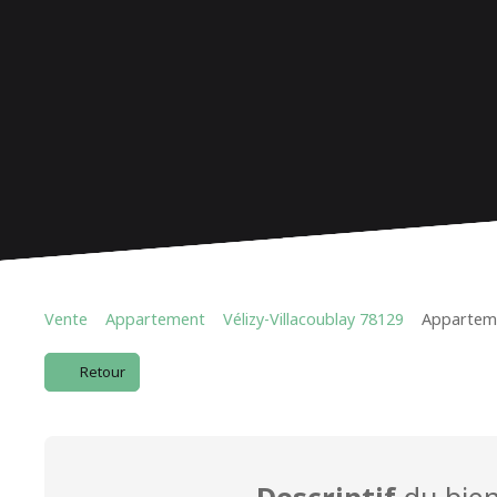
Vente
Appartement
Vélizy-Villacoublay 78129
Appartemen
Retour
Descriptif
du bie