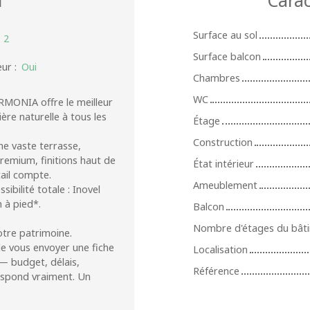
Surface au sol
:
2
Surface balcon
eur
:
Oui
Chambres
WC
MONIA offre le meilleur
ère naturelle à tous les
Étage
Construction
ne vaste terrasse,
premium, finitions haut de
État intérieur
ail compte.
Ameublement
ibilité totale : Inovel
 à pied*.
Balcon
Nombre d'étages du bât
otre patrimoine.
 vous envoyer une fiche
Localisation
— budget, délais,
Référence
respond vraiment. Un