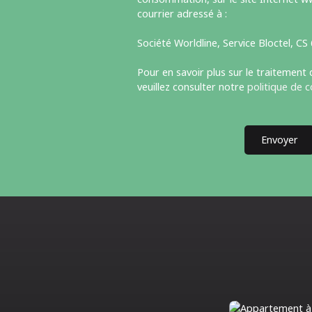
courrier adressé à :
Société Worldline, Service Bloctel, C
Pour en savoir plus sur le traitement
veuillez consulter notre
politique de c
Envoyer