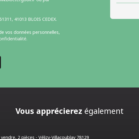
S 61311, 41013 BLOIS CEDEX.
 de vos données personnelles,
onfidentialité
.
Vous apprécierez
également