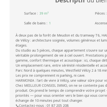
Surface
:
39
m²
Pièces
Salle de bains
:
1
Ascens
À deux pas de la forêt de Meudon et du tramway T6, HAR
de Vélizy : architecture soignée, volumes généreux et lumi
étages.
Du studio au 5 pièces, chaque appartement s'ouvre sur u
véritable prolongement de vie à ciel ouvert. Prestations 
gamme, confort thermique et acoustique : ici, chaque dét
Un emplacement rare, entre sérénité résidentielle et access
Parc Nord à quelques minutes, Westfield Vélizy 2 à 18 min
Les prix ne comprennent ni parking, ni cave.
HARMONIA : l'art de vivre à Vélizy, une valeur sûre pour v
Chez MEILLEUR CONSEIL IMMO, on ne se contente pas de
produit. On prend le temps de comprendre votre projet 
priorités — pour vous orienter vers le bien qui vous cor
échange de 10 minutes peut tout changer.
📞Contactez-nous : 01 87 205 208