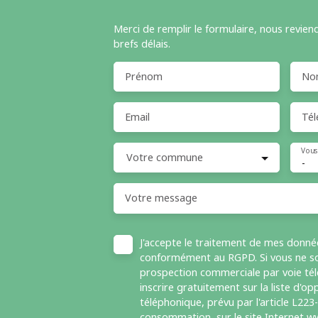
Merci de remplir le formulaire, nous revien
brefs délais.
Prénom
No
Email
Tél
Vous
Votre commune
-
Votre message
J'accepte le traitement de mes donné
conformément au RGPD. Si vous ne sou
prospection commerciale par voie té
inscrire gratuitement sur la liste d'
téléphonique, prévu par l'article L223
consommation, sur le site Internet ww