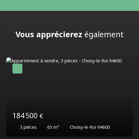
Vous apprécierez
également
184 500
€
3
pièces
65
m²
Choisy-le-Roi 94600