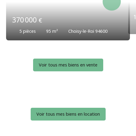
370 000
€
5
pièces
95
m²
Choisy-le-Roi 94600
Voir tous mes biens en vente
Voir tous mes biens en location