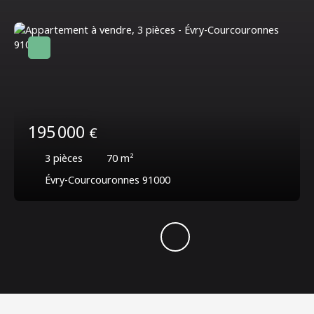
195 000
€
3
pièces
70
m²
Évry-Courcouronnes 91000