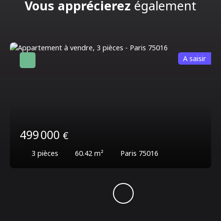
Vous apprécierez
également
A saisir
499 000
€
3
pièces
60.42
m²
Paris 75016