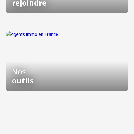
rejoindre
Nos
outils