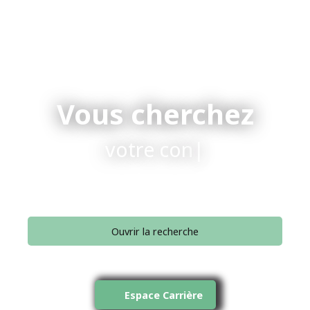
Vous cherchez
votre conseiller.
|
Ouvrir la recherche
Type d'offre
Vente
Espace Carrière