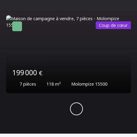
Coup de cœur
199 000
€
7
pièces
118
m²
Molompize 15500