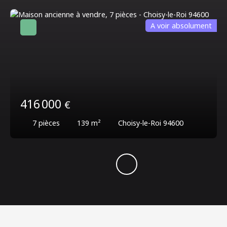
A voir absolument
416 000
€
7
pièces
139
m²
Choisy-le-Roi 94600