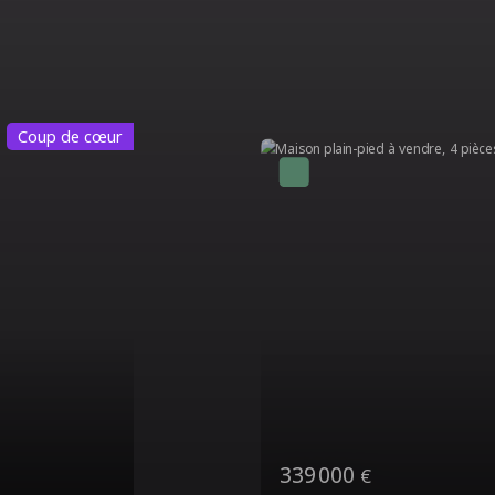
Coup de cœur
386 000
€