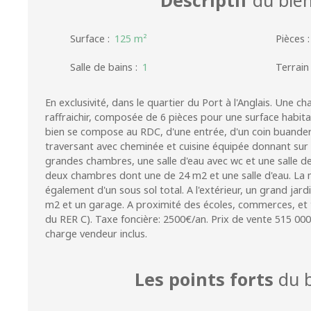
Surface
:
125
m²
Pièces
Salle de bains
:
1
Terrain
En exclusivité, dans le quartier du Port à l'Anglais. Une 
raffraichir, composée de 6 pièces pour une surface habita
bien se compose au RDC, d'une entrée, d'un coin buander
traversant avec cheminée et cuisine équipée donnant sur la
grandes chambres, une salle d'eau avec wc et une salle d
deux chambres dont une de 24 m2 et une salle d'eau. La
également d'un sous sol total. A l'extérieur, un grand jard
m2 et un garage. A proximité des écoles, commerces, et 
du RER C). Taxe foncière: 2500€/an. Prix de vente 515 00
charge vendeur inclus.
Les points forts
du b