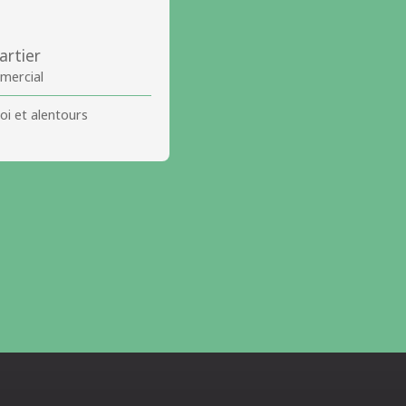
artier
mercial
oi et alentours