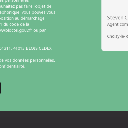
es personnelles
haitez pas faire l'objet de
léphonique, vous pouvez vous
Steven C
opposition au démarchage
-1 du code de la
Agent com
w.bloctel.gouv.fr ou par
Choisy-le-R
S 61311, 41013 BLOIS CEDEX.
 de vos données personnelles,
onfidentialité
.