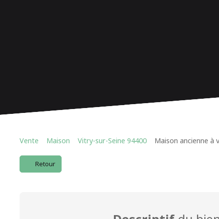
Vente
Maison
Vitry-sur-Seine 94400
Maison ancienne à v
Retour
Descriptif
du bie