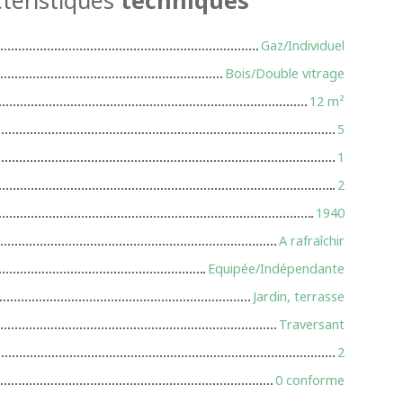
Gaz/Individuel
Bois/Double vitrage
12
m²
5
1
2
1940
A rafraîchir
Equipée/Indépendante
Jardin, terrasse
Traversant
2
0 conforme