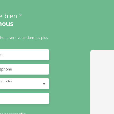
e bien ?
nous
drons vers vous dans les plus
m
éphone
 souhaitez