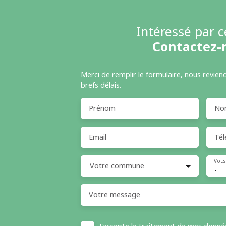
Intéressé par c
Contactez-
Merci de remplir le formulaire, nous revien
brefs délais.
Prénom
No
Email
Tél
Vous
Votre commune
-
Votre message