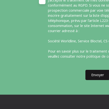
J'accepte le traitement de mes donné
conformément au RGPD. Si vous ne sou
prospection commerciale par voie té
inscrire gratuitement sur la liste d'
téléphonique, prévu par l'article L223
consommation, sur le site Internet ww
courrier adressé à :
Société Worldline, Service Bloctel, C
Pour en savoir plus sur le traitement
veuillez consulter notre
politique de c
Envoyer