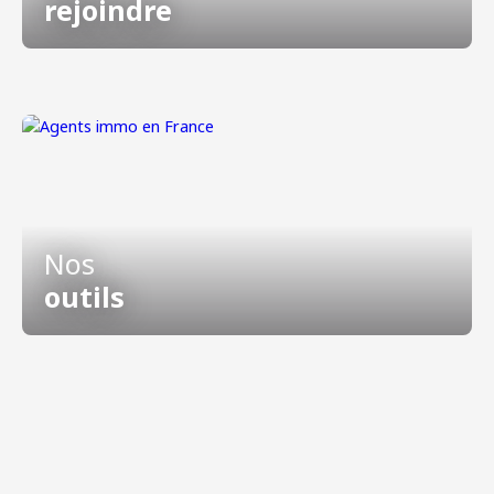
rejoindre
Nos
outils