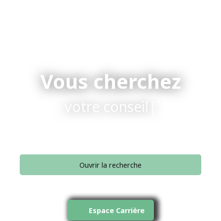
Vous cherchez
votre conseiller.
|
Ouvrir la recherche
Type d'offre
Vente
Espace Carrière