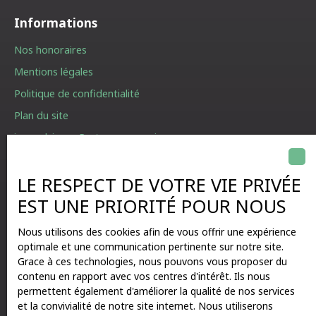
Informations
Nos honoraires
Mentions légales
Politique de confidentialité
Plan du site
immodvisor - Partagez vos avis
Gérer les cookies
LE RESPECT DE VOTRE VIE PRIVÉE
Propulsé par
EST UNE PRIORITÉ POUR NOUS
Nous utilisons des cookies afin de vous offrir une expérience
optimale et une communication pertinente sur notre site.
Grace à ces technologies, nous pouvons vous proposer du
01 87 205 208
contenu en rapport avec vos centres d'intérêt. Ils nous
permettent également d'améliorer la qualité de nos services
et la convivialité de notre site internet. Nous utiliserons