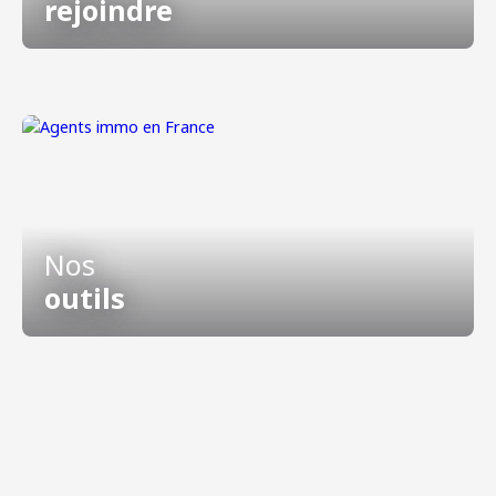
rejoindre
Nos
outils