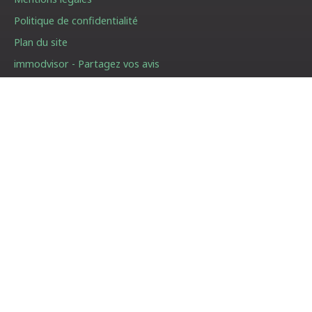
Politique de confidentialité
Plan du site
immodvisor - Partagez vos avis
Gérer les cookies
Propulsé par
01 87 205 208
66 avenue des Champs Elysées
75008 Paris