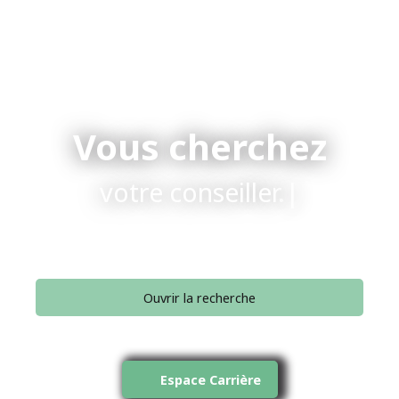
Vous cherchez
v
|
Ouvrir la recherche
Type d'offre
Vente
Espace Carrière