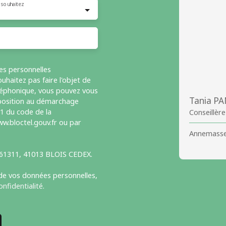
 souhaitez
es personnelles
haitez pas faire l'objet de
léphonique, vous pouvez vous
Tania P
opposition au démarchage
-1 du code de la
Conseillèr
w.bloctel.gouv.fr ou par
Annemasse
S 61311, 41013 BLOIS CEDEX.
 de vos données personnelles,
onfidentialité
.