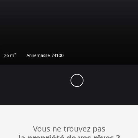
5 000
€
3
pièces
79.63
m²
Annemasse 74100
Vous ne trouvez pas
la propriété de vos rêves ?