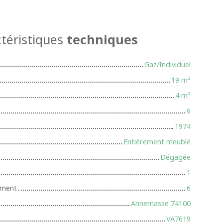
téristiques
techniques
Gaz/Individuel
19
m²
4
m²
6
1974
Entièrement meublé
Dégagée
1
iment
6
Annemasse 74100
VA7619