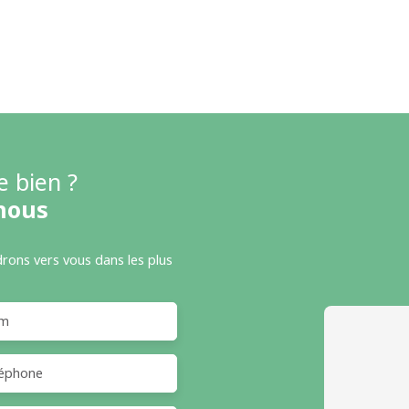
e bien ?
nous
drons vers vous dans les plus
m
éphone