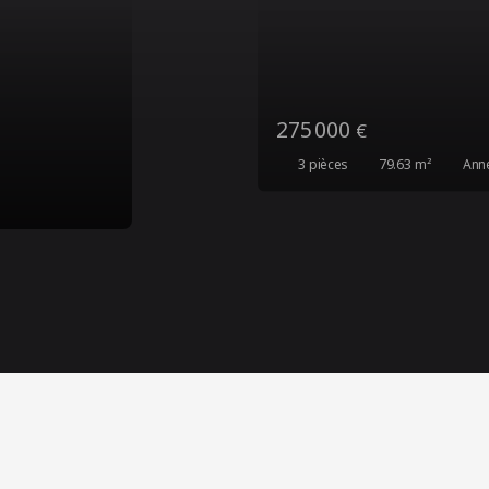
185 000
€
3
pièces
58
m