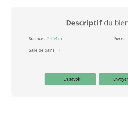
Descriptif
du bie
Surface
:
24.54
m²
Pièces
Salle de bains
:
1
En savoir +
Envoyer