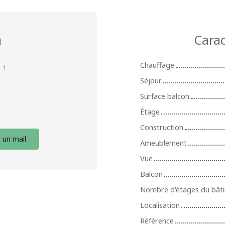
n
Carac
Chauffage
:
1
Séjour
Surface balcon
Étage
Construction
 un mail
Ameublement
Vue
Balcon
Nombre d'étages du bât
Localisation
Référence