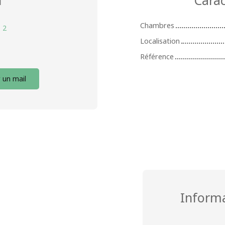
Chambres
:
2
Localisation
Référence
 un mail
Inform