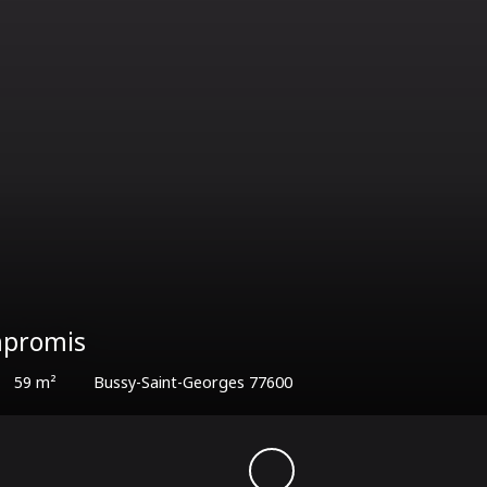
€
71.35
m²
Nogent-sur-Marne 94130