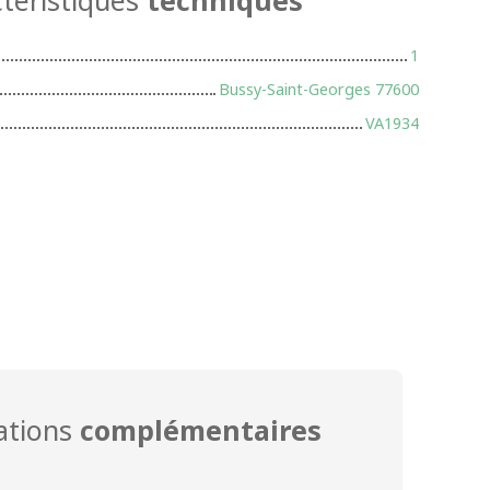
1
Bussy-Saint-Georges 77600
VA1934
ations
complémentaires