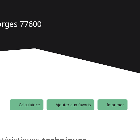
orges 77600
Calculatrice
Ajouter aux favoris
Imprimer
téristiques
techniques