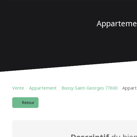
Appartemen
Vente
Appartement
Bussy-Saint-Georges 77600
Appart
Retour
Descriptif
du bie