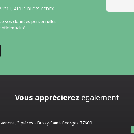
S 61311, 41013 BLOIS CEDEX.
 de vos données personnelles,
onfidentialité
.
Vous apprécierez
également