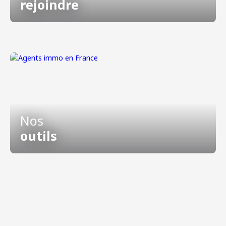
rejoindre
Nos
outils