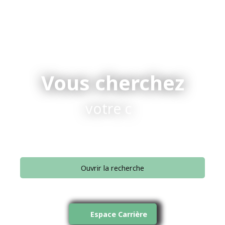
Vous cherchez
votre conseiller.
|
Ouvrir la recherche
Type d'offre
Vente
Espace Carrière