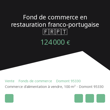
Fond de commerce en
restauration franco-portugaise
🇫🇷🇵🇹
124 000
€
Vente
Fonds de commerce
Domont 95330
Commerce d'alimentation à vendre, 100 m² - Domont 95330