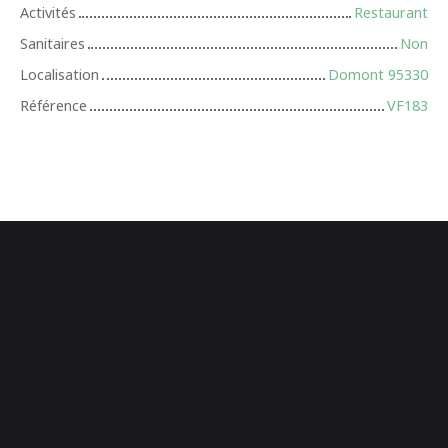
Activités
Restaurant
Sanitaires
Non
Localisation
Domont 95330
Référence
VF183
+