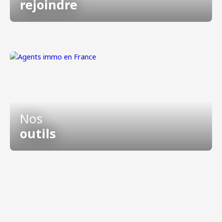
rejoindre
Nos
outils