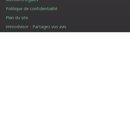
Politique de confidentialité
Plan du site
immodvisor - Partagez vos avis
Gérer les cookies
Propulsé par
01 87 205 208
66 avenue des Champs Elysées
75008 Paris