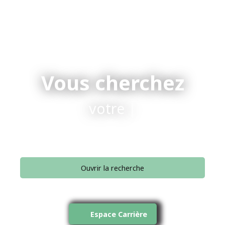
Vous cherchez
votre conseiller
|
Ouvrir la recherche
Type d'offre
Vente
Espace Carrière