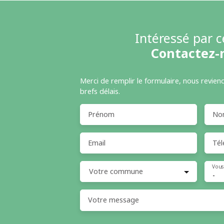
Intéressé par c
Contactez-
Merci de remplir le formulaire, nous revien
brefs délais.
Prénom
No
Email
Tél
Vous
Votre commune
-
Votre message