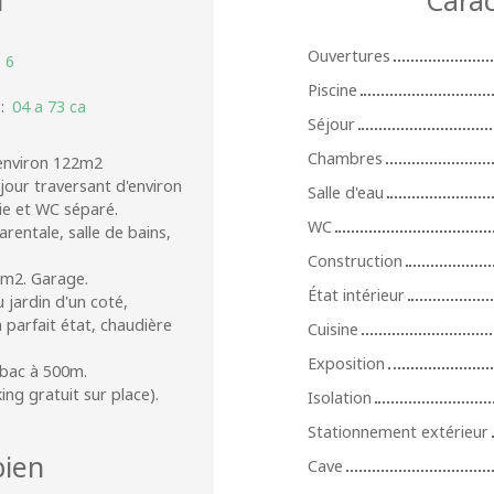
Ouvertures
:
6
Piscine
:
04 a 73 ca
Séjour
Chambres
d'environ 122m2
our traversant d'environ
Salle d'eau
ie et WC séparé.
WC
rentale, salle de bains,
Construction
3m2. Garage.
État intérieur
 jardin d'un coté,
 parfait état, chaudière
Cuisine
Exposition
bac à 500m.
ng gratuit sur place).
Isolation
Stationnement extérieur
ien
Cave