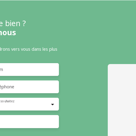
e bien ?
nous
drons vers vous dans les plus
m
éphone
 souhaitez