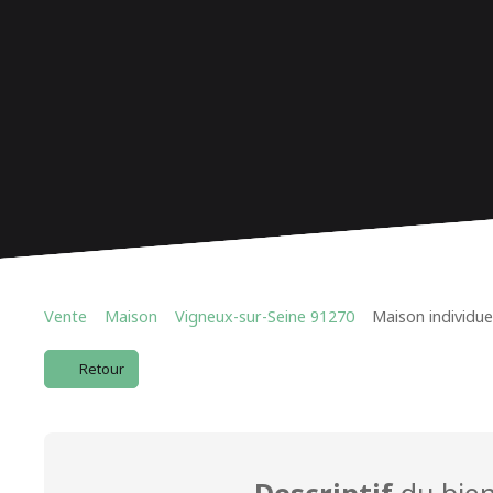
Vente
Maison
Vigneux-sur-Seine 91270
Maison individue
Retour
Descriptif
du bie