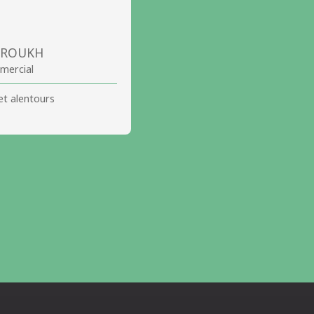
AROUKH
mercial
et alentours