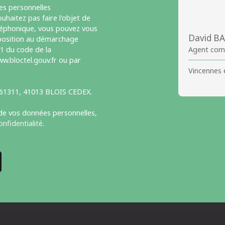
es personnelles
haitez pas faire l'objet de
léphonique, vous pouvez vous
David B
opposition au démarchage
-1 du code de la
Agent com
w.bloctel.gouv.fr ou par
Vincennes 
S 61311, 41013 BLOIS CEDEX.
 de vos données personnelles,
onfidentialité
.