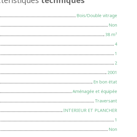
Bois/Double vitrage
Non
38
m²
4
1
2
2001
En bon état
Aménagée et équipée
Traversant
INTERIEUR ET PLANCHER
1
Non