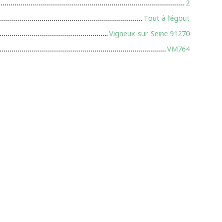
2
Tout à l'égout
Vigneux-sur-Seine 91270
VM764