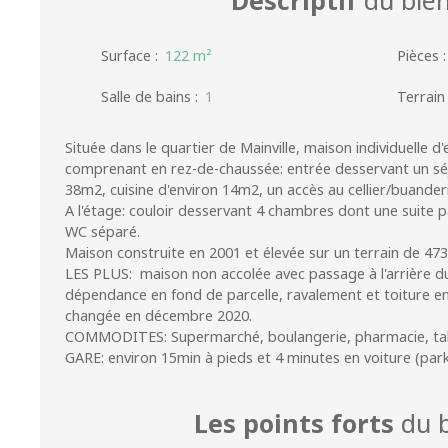
Surface
:
122
m²
Pièces
Salle de bains
:
1
Terrain
Située dans le quartier de Mainville, maison individuelle 
comprenant en rez-de-chaussée: entrée desservant un séj
38m2, cuisine d'environ 14m2, un accès au cellier/buander
A l'étage: couloir desservant 4 chambres dont une suite pa
WC séparé.
Maison construite en 2001 et élevée sur un terrain de 47
LES PLUS: maison non accolée avec passage à l'arrière du
dépendance en fond de parcelle, ravalement et toiture en
changée en décembre 2020.
COMMODITES: Supermarché, boulangerie, pharmacie, ta
GARE: environ 15min à pieds et 4 minutes en voiture (parki
Les points forts
du b