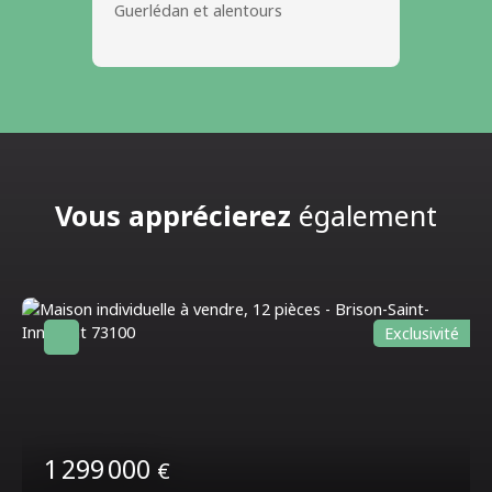
Guerlédan et alentours
Vous apprécierez
également
Exclusivité
1 299 000
€