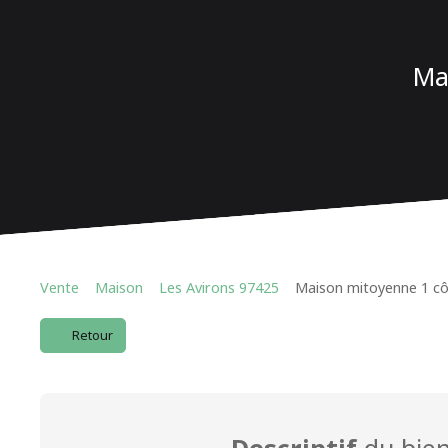
Mai
Vente
Maison
Les Avirons 97425
Maison mitoyenne 1 côt
Retour
Descriptif
du bie