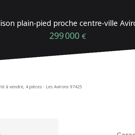
son plain-pied proche centre-ville Avi
299 000
€
é à vendre, 4 pièces - Les Avirons 97425
n
Carac