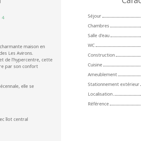
Séjour
:
4
Chambres
Salle d'eau
WC
e charmante maison en
des Les Avirons.
Construction
t de l’hypercentre, cette
Cuisine
re par son confort
Ameublement
Stationnement extérieur
écennale, elle se
Localisation
Référence
c îlot central