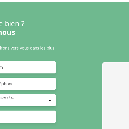
e bien ?
nous
drons vers vous dans les plus
m
éphone
 souhaitez