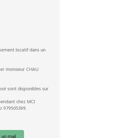
ssement locatif dans un
acter monsieur CHAU
osé sont disponibles sur
pendant chez MCI
ro 979505369.
 un mail