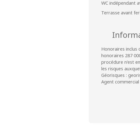
WC indépendant av
Terrasse avant fe
Inform
Honoraires inclus 
honoraires 287 000
procédure n'est e
les risques auxquel
Géorisques : geori
Agent commercial (