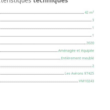
42
m²
3
1
1
2020
Aménagée et équipée
Entièrement meublé
2
Les Avirons 97425
VM10243