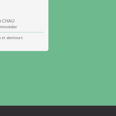
n CHAU
 Immobilier
 et alentours