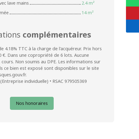
ec lave mains
2.4 m²
rmée
14 m²
ations
complémentaires
de 4.18% TTC à la charge de l'acquéreur. Prix hors
 €. Dans une copropriété de 6 lots. Aucune
n cours. Non soumis au DPE. Les informations sur
s ce bien est exposé sont disponibles sur le site
sques.gouv.fr.
Entreprise individuelle) • RSAC 979505369
Nos honoraires