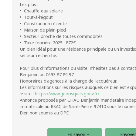
Les plus :
Chauffe-eau solaire
Tout-à-l’égout
Construction récente
Maison de plain-pied
Secteur proche de toutes commodités
Taxe foncière 2025 : 872€
Un bien idéal pour une résidence principale ou un investi
secteur recherché.
Pour plus d'informations ou visite, n’hésitez pas à cont
Benjamin au 0693 87 89 97.
Honoraires d'agences à la charge de l’acquéreur.
Les informations sur les risques auxquels ce bien est exp
le site :
https://www.georisques.gouv.fr/
Annonce proposée par CHAU Benjamin mandataire indé
immatriculé au RSAC de Saint-Pierre 97410 sous le numé
Bien non soumis au DPE.
En savoir +
Envoyer