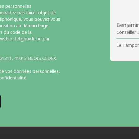
es personnelles
haitez pas faire l'objet de
léphonique, vous pouvez vous
Benjami
opposition au démarchage
-1 du code de la
Conseiller
w.bloctel.gouv.fr ou par
Le Tampon
S 61311, 41013 BLOIS CEDEX.
 de vos données personnelles,
onfidentialité
.