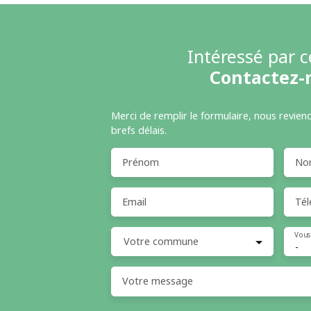
Intéressé par c
Contactez-
Merci de remplir le formulaire, nous revien
brefs délais.
Prénom
No
Email
Tél
Vous
Votre commune
-
Votre message