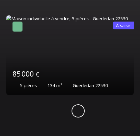
A saisir
85 000
€
5
pièces
134
m²
Guerlédan 22530