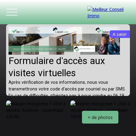
A saisir
ACCUEIL
ACHETER
LOUER
ESTIMATIO
+ de photos