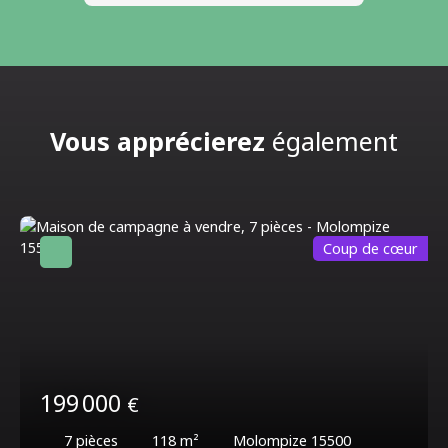
Vous apprécierez
également
Coup de cœur
199 000
€
7
pièces
118
m²
Molompize 15500