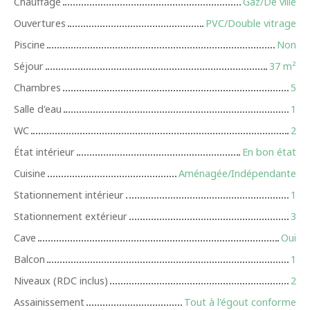
Chauffage
Gaz/De ville
Ouvertures
PVC/Double vitrage
Piscine
Non
Séjour
37
m²
Chambres
5
Salle d'eau
1
WC
2
État intérieur
En bon état
Cuisine
Aménagée/Indépendante
Stationnement intérieur
1
Stationnement extérieur
3
Cave
Oui
Balcon
1
Niveaux (RDC inclus)
2
Assainissement
Tout à l'égout conforme