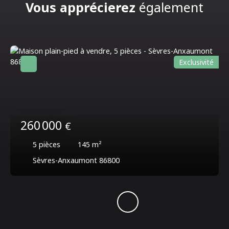
Vous apprécierez
également
Exclusivité
260 000
€
5
pièces
145
m²
Sèvres-Anxaumont 86800