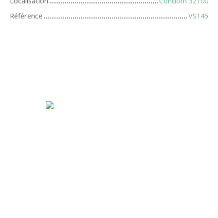
Localisation
Condom 32100
Référence
VS145