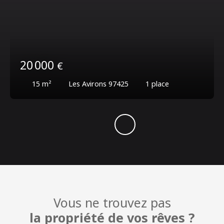
20 000
€
15
m²
Les Avirons 97425
1
place
Vous ne trouvez pas
la propriété de vos rêves ?