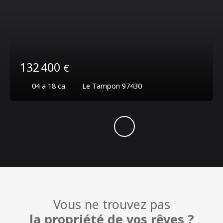
132 400
€
04 a 18 ca
Le Tampon 97430
Vous ne trouvez pas
la propriété de vos rêves ?