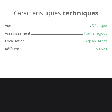
Caractéristiques
techniques
Vue
Dégagée
Assainissement
Tout à l'égout
Localisation
Gigean 34770
Référence
VT624