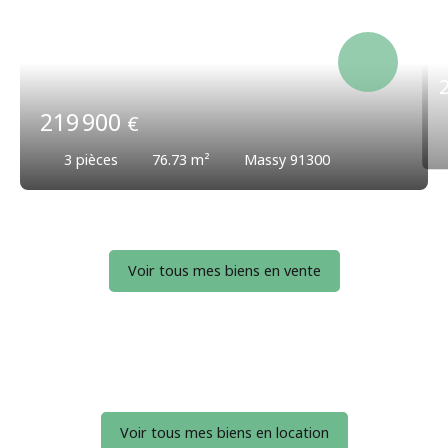
219 900
€
3
pièces
76.73
m²
Massy 91300
Voir tous mes biens en vente
Voir tous mes biens en location