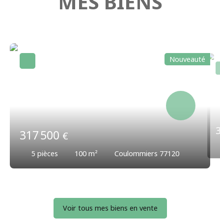
MES BIENS
Nouveauté
317 500
€
5
pièces
100
m²
Coulommiers 77120
Voir tous mes biens en vente