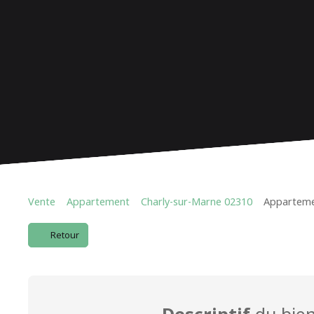
Vente
Appartement
Charly-sur-Marne 02310
Appartemen
Retour
Descriptif
du bie