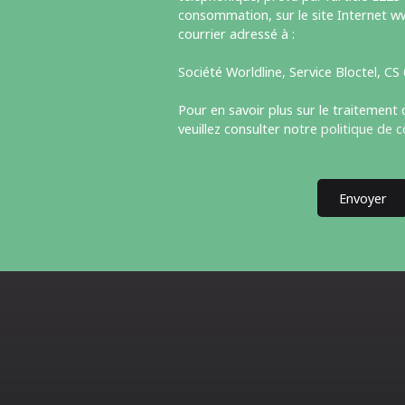
consommation, sur le site Internet ww
courrier adressé à :
Société Worldline, Service Bloctel, C
Pour en savoir plus sur le traitement
veuillez consulter notre
politique de c
Envoyer