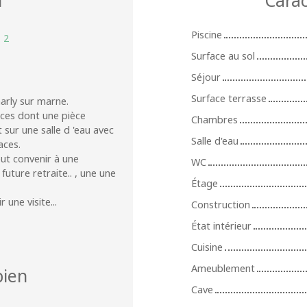
Piscine
:
2
Surface au sol
Séjour
Surface terrasse
harly sur marne.
èces dont une pièce
Chambres
sur une salle d 'eau avec
Salle d'eau
aces.
eut convenir à une
WC
future retraite.. , une une
Étage
 une visite...
Construction
État intérieur
Cuisine
Ameublement
ien
Cave