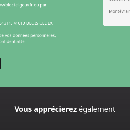
w.bloctel.gouv.fr ou par
Montévrain
S 61311, 41013 BLOIS CEDEX.
 de vos données personnelles,
onfidentialité
.
Vous apprécierez
également