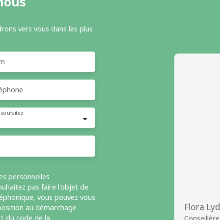
nous
drons vers vous dans les plus
m
éphone
 souhaitez
es personnelles
haitez pas faire l'objet de
léphonique, vous pouvez vous
Flora Ly
opposition au démarchage
-1 du code de la
Conseillère