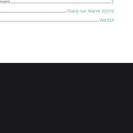
iment
2
Charly-sur-Marne 02310
VA6324