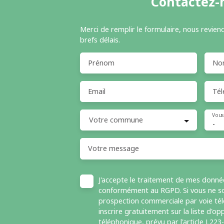
Contactez-
Merci de remplir le formulaire, nous revien
brefs délais.
Prénom
No
Email
Tél
Vous
Votre commune
-
Votre message
J'accepte le traitement de mes donné
conformément au RGPD. Si vous ne sou
prospection commerciale par voie té
inscrire gratuitement sur la liste d'
téléphonique, prévu par l'article L223