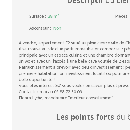
Surface
:
28
m²
Pièces
Ascenseur
:
Non
A vendre, appartement F2 situé au plein centre ville de C
Il se trouve au rdc d'un petit immeuble et comporte 2 pi
principale avec un espace cuisine et une chambre donnant 
un wc et avec un l'accés à une belle cave voutée de 2 esp
Rafraichissement à prévoir avec peu d'investissement : p
premiere habitation, un investissment locatif ou pour une 
belle opportunité !
Vous etes intéressés? vous voulez en savoir plus et prévoir
Contactez moi au 06 88 72 30 06
Floara Lydie, mandataire "meilleur conseil immo".
Les points forts
du b