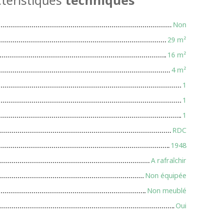
Non
29
m²
16
m²
4
m²
1
1
1
RDC
1948
A rafraîchir
Non équipée
Non meublé
Oui