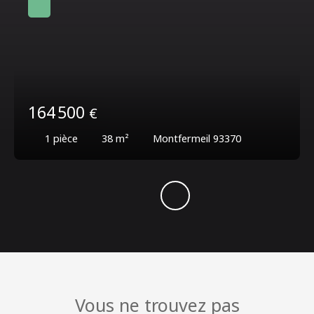
164 500
€
1
pièce
38
m²
Montfermeil 93370
Vous ne trouvez pas