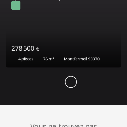
278 500
€
4
pièces
78
m²
Montfermeil 93370
Vous ne trouvez pas