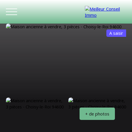
A saisir
ACCUEIL
ACHETER
LOUER
ESTIMATIO
+ de photos