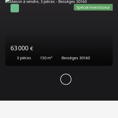
Spécial investisseur
63 000
€
3
pièces
150
m²
Bessèges 30160