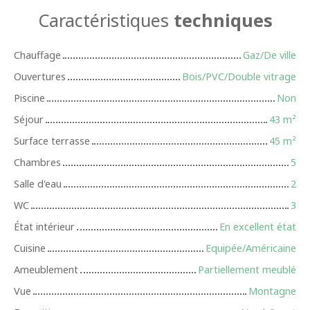
Caractéristiques
techniques
Chauffage
Gaz/De ville
Ouvertures
Bois/PVC/Double vitrage
Piscine
Non
Séjour
43
m²
Surface terrasse
45
m²
Chambres
5
Salle d'eau
2
WC
3
État intérieur
En excellent état
Cuisine
Equipée/Américaine
Ameublement
Partiellement meublé
Vue
Montagne