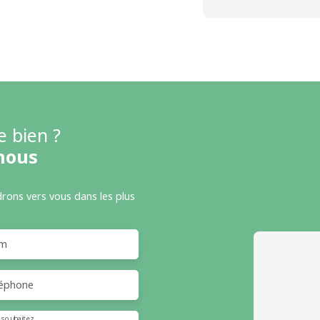
e bien ?
nous
drons vers vous dans les plus
m
éphone
 souhaitez