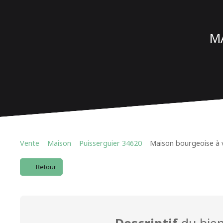
M
Vente
Maison
Puisserguier 34620
Maison bourgeoise à v
Retour
Descriptif
du bie