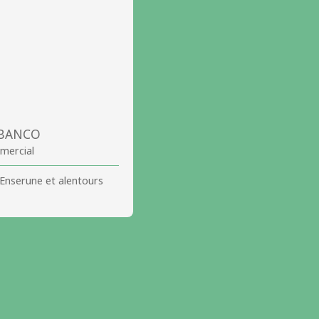
 BANCO
mercial
-Enserune et alentours