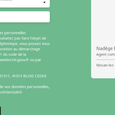
es personnelles
haitez pas faire l'objet de
léphonique, vous pouvez vous
Nadège
opposition au démarchage
-1 du code de la
Agent com
w.bloctel.gouv.fr ou par
Nissan-lez
S 61311, 41013 BLOIS CEDEX.
 de vos données personnelles,
onfidentialité
.