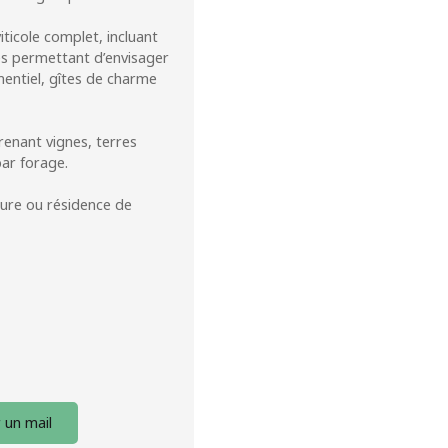
ticole complet, incluant
es permettant d’envisager
entiel, gîtes de charme
renant vignes, terres
par forage.
gure ou résidence de
 un mail