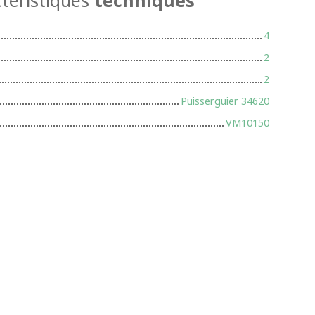
4
2
2
Puisserguier 34620
VM10150