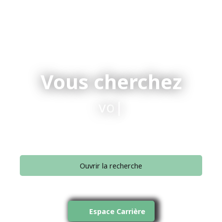
Vous cherchez
votre nid
|
Ouvrir la recherche
Type d'offre
Vente
Espace Carrière