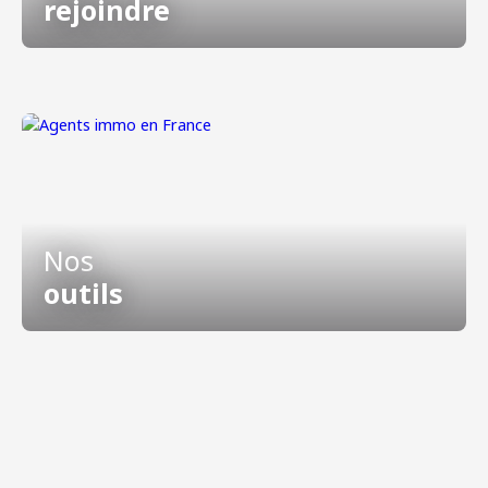
rejoindre
Nos
outils