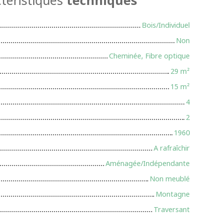
Bois/Individuel
Non
Cheminée, Fibre optique
29
m²
15
m²
4
2
1960
A rafraîchir
Aménagée/Indépendante
Non meublé
Montagne
Traversant