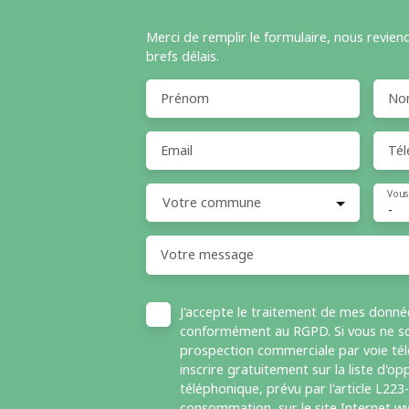
Merci de remplir le formulaire, nous revien
brefs délais.
Prénom
No
Email
Tél
Vous
Votre commune
-
Votre message
J'accepte le traitement de mes donné
conformément au RGPD. Si vous ne sou
prospection commerciale par voie té
inscrire gratuitement sur la liste d'
téléphonique, prévu par l'article L223
consommation, sur le site Internet ww