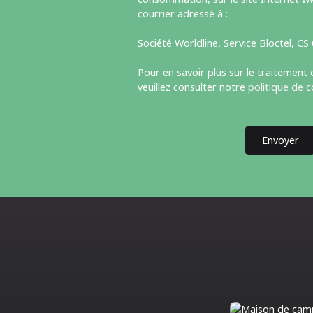
courrier adressé à :
Société Worldline, Service Bloctel, C
Pour en savoir plus sur le traitement
veuillez consulter notre
politique de c
Envoyer