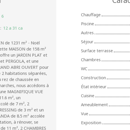
Chauffage
:
6
Piscine
:
12 a 31 ca
Autres
Séjour
 de 1231 m² - Noël
cette MAISON de 158 m²
Surface terrasse
s offre un JARDIN PLAT et
Chambres
 et PERGOLA, et une
n GRAND ABRI OUVERT pour
WC
 2 habitations séparées,
Construction
u rez de chaussée en
 marches, nous accédons à
État intérieur
ec une MAGNIFIQUE VUE
Cuisine
11.6 m², un
olé de 7 m², 2
Ameublement
ESSING de 3 m² et un
Vue
NDA de 8.5 m² accolée
ation, à rénover, se
Exposition
E de 11 m², 2 CHAMBRES