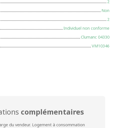
2
Non
2
Individuel non conforme
Clumanc 04330
VM10346
ations
complémentaires
harge du vendeur. Logement à consommation