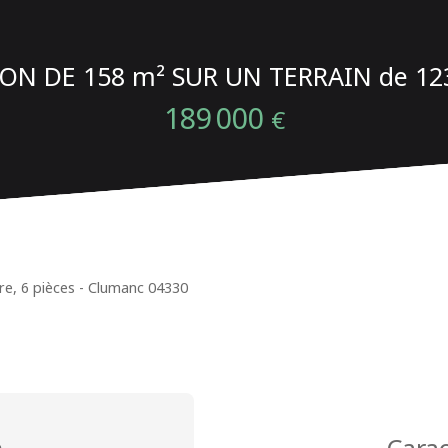
ON DE 158 m² SUR UN TERRAIN de 12
189 000
€
dre, 6 pièces - Clumanc 04330
n
Carac