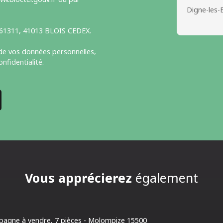
Digne-les-
S 61311, 41013 BLOIS CEDEX.
 de vos données personnelles,
onfidentialité
.
Vous apprécierez
également