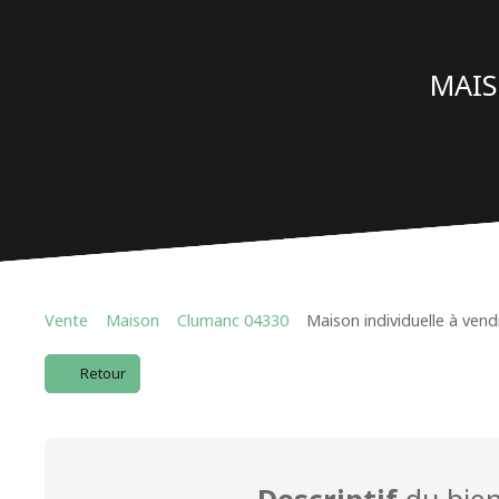
MAIS
Vente
Maison
Clumanc 04330
Maison individuelle à ven
Retour
Descriptif
du bie