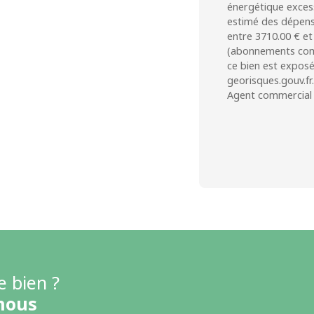
énergétique excess
estimé des dépens
entre 3710.00 € et
(abonnements comp
ce bien est exposé
georisques.gouv.fr.
Agent commercial (
e bien ?
nous