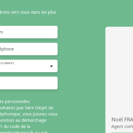
drons vers vous dans les plus
m
éphone
 souhaitez
es personnelles
haitez pas faire l'objet de
léphonique, vous pouvez vous
Noël FR
opposition au démarchage
-1 du code de la
Agent com
w.bloctel.gouv.fr ou par