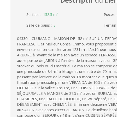
Surface
:
158.5
m²
Pièces
Salle de bains
:
3
Terrain
04330 – CLUMANC – MAISON DE 158 m² SUR UN TERRAIN
FRANCESCHI et Meilleur Conseil Immo, vous proposent 
environ sur un terrain d’environ 1231 m². L’extérieur nou
ARBORÉ à l’avant de la maison avec un espace TERRASSE
autre partie de JARDIN à l’arrière de la maison avec u
stocker du bois ou du matériel. La maison se compose de
une principale de 84 m² à l’étage et une autre de 70 m² a
passant par l’arrière de la maison. En montant quelques
l’habitation principale par une VÉRANDA de 10.5 m² av
DÉGAGÉE sur la vallée. Ensuite, une CUISINE SÉPARÉE de 
SÉJOUR/SALLE A MANGER de 27.5 m² avec un BUREAU acc
CHAMBRES, une SALLE DE DOUCHE, un WC séparé, un DR
DÉGAGEMENT avec CHEMINÉE. Enfin une deuxième VÉRA
au SALON avec accès direct au JARDIN. La deuxième habit
compose d’un SÉJOUR de 18 m², d’une CUISINE SÉPARÉ