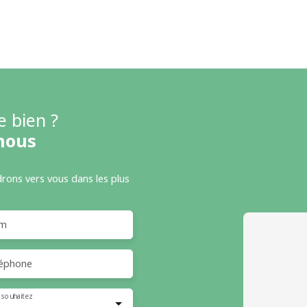
e bien ?
nous
drons vers vous dans les plus
m
éphone
 souhaitez