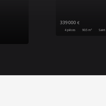
386 000
€
4
pièces
105
m²