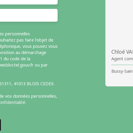
es personnelles
haitez pas faire l'objet de
léphonique, vous pouvez vous
Chloé V
opposition au démarchage
-1 du code de la
Agent com
w.bloctel.gouv.fr ou par
Bussy-Sain
S 61311, 41013 BLOIS CEDEX.
 de vos données personnelles,
onfidentialité
.