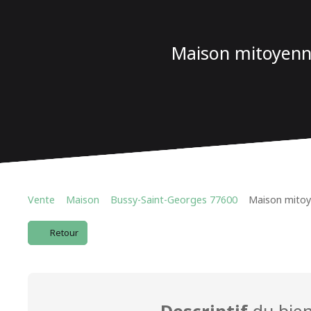
Maison mitoyenne
Vente
Maison
Bussy-Saint-Georges 77600
Maison mitoy
Retour
Descriptif
du bie