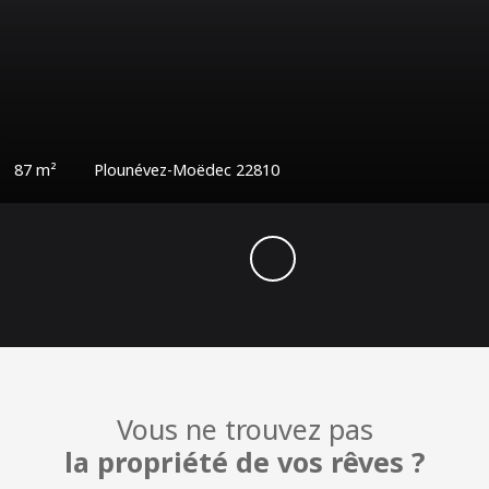
00
€
es
90.5
m²
Saint-Joseph 97480
Vous ne trouvez pas
la propriété de vos rêves ?