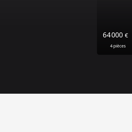
339 0
4
pièc