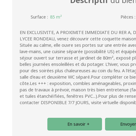
Surface
:
85
m²
Pièces
EN EXCLUSIVITE, A PROXIMITE IMMEDIATE DU RER A, D
LYCEE RONDEAU, venez découvrir cette coquette maison 
Située au calme, elle ouvre ses portes sur une entrée av
lave-mains, une cuisine séparée (possibilité US) et équipé
séjour ouvert sur terrasse et jardinet de 80m², exposé pl
belles journées ensoleillées et du potager. L'hiver, vous p
pour des soirées plus chaleureuses au coin du feu. A l'ét
salle d'eau et deuxième WC séparé.Pour compléter ce bie
côte.Les +++ : exposition, combles aménageables, proximi
pas de travaux à prévoir, maison très bien entretenue (
et tuiles étanchéïfiées, fenêtres PVC...).Pour plus de re
contacter DISPONIBLE 7/7 JOURS, visite virtuelle disponi
En savoir +
Envoyer