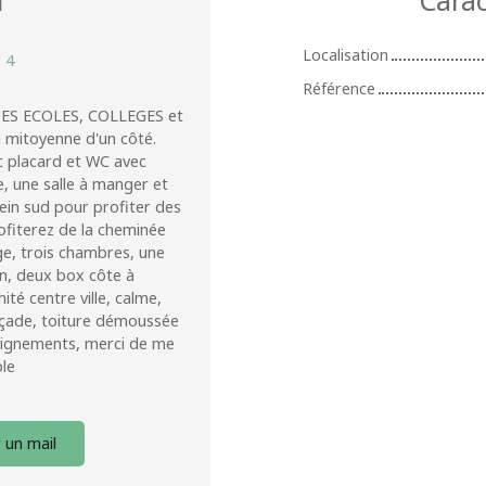
Localisation
:
4
Référence
ES ECOLES, COLLEGES et
mitoyenne d'un côté.
ec placard et WC avec
e, une salle à manger et
ein sud pour profiter des
rofiterez de la cheminée
age, trois chambres, une
n, deux box côte à
té centre ville, calme,
façade, toiture démoussée
nseignements, merci de me
ble
 un mail