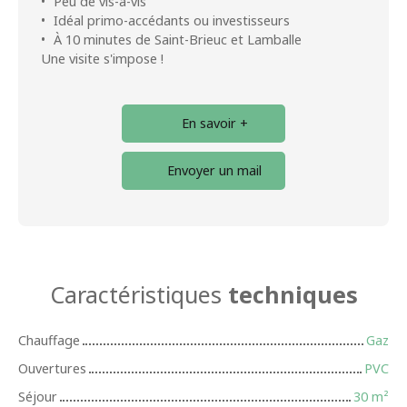
Peu de vis-à-vis
Idéal primo-accédants ou investisseurs
À 10 minutes de Saint-Brieuc et Lamballe
Une visite s'impose !
En savoir +
Envoyer un mail
Caractéristiques
techniques
Chauffage
Gaz
Ouvertures
PVC
Séjour
30
m²